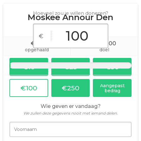
Hoeveel zou je willen doneren?
Moskee Annour Den
Haag
€
€90
€10.000
opgehaald
doel
€10
€25
€50
Aangepast
€100
€250
bedrag
Wie geven er vandaag?
We zullen deze gegevens nooit met iemand delen.