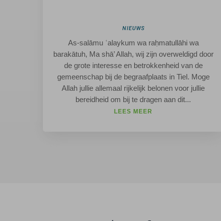
NIEUWS
As-salāmu ʿalaykum wa raḥmatullāhi wa
barakātuh, Ma shā’ Allah, wij zijn overweldigd door
de grote interesse en betrokkenheid van de
gemeenschap bij de begraafplaats in Tiel. Moge
Allah jullie allemaal rijkelijk belonen voor jullie
bereidheid om bij te dragen aan dit...
LEES MEER