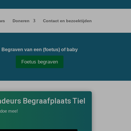
ws
Doneren
Contact en bezoektijden
Begraven van een (foetus) of baby
Foetus begraven
adeurs
Begraafplaats Tiel
 doe mee!