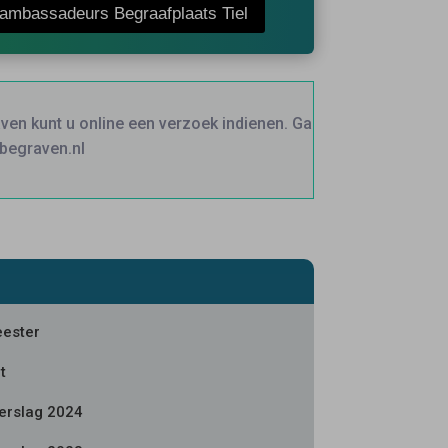
ambassadeurs Begraafplaats Tiel
ven kunt u online een verzoek indienen. Ga
begraven.nl
ester
t
verslag 2024