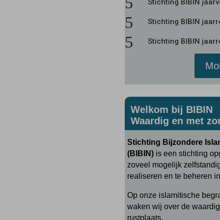
5
Stichting BIBIN jaar
5
Stichting BIBIN jaar
5
Stichting BIBIN jaar
Mon
Welkom bij BIBIN
Waardig en met zo
Stichting
Bijzondere Isla
(BIBIN)
is een stichting o
zoveel mogelijk zelfstandi
realiseren en te beheren i
Op onze islamitische begra
waken wij over de waardig
rustplaats.