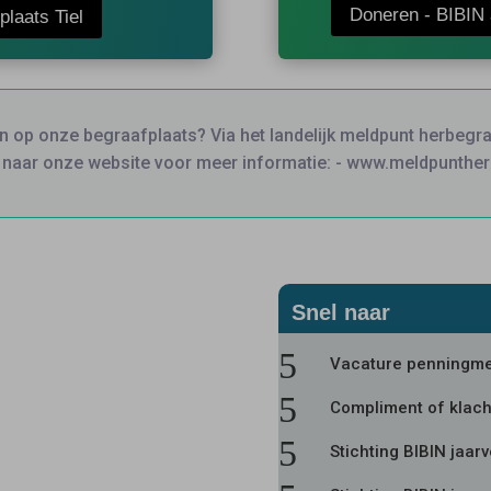
Doneren - BIBIN 
plaats Tiel
n op onze begraafplaats? Via het landelijk meldpunt herbegra
naar onze website voor meer informatie: - www.meldpunther
Snel naar
5
Vacature penningme
5
Compliment of klach
5
Stichting BIBIN jaar