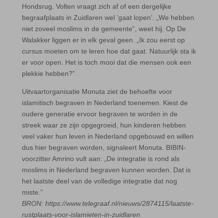
Hondsrug. Volten vraagt zich af of een dergelijke
begraafplaats in Zuidlaren wel ’gaat lopen’. „We hebben
niet zoveel moslims in de gemeente”, weet hij. Op De
Walakker liggen er in elk geval geen. „Ik zou eerst op
cursus moeten om te leren hoe dat gaat. Natuurlijk sta ik
er voor open. Het is toch mooi dat die mensen ook een
plekkie hebben?”
Uitvaartorganisatie Monuta ziet de behoefte voor
islamitisch begraven in Nederland toenemen. Kiest de
oudere generatie ervoor begraven te worden in de
streek waar ze zijn opgegroeid, hun kinderen hebben
veel vaker hun leven in Nederland opgebouwd en willen
dus hier begraven worden, signaleert Monuta. BIBIN-
voorzitter Amrino vult aan: „De integratie is rond als
moslims in Nederland begraven kunnen worden. Dat is
het laatste deel van de volledige integratie dat nog
miste.”
BRON: https://www.telegraaf.nl/nieuws/2874115/laatste-
rustplaats-voor-islamieten-in-zuidlaren