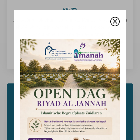
NIEUWS
Q
As-salāmu ʿalaykum wa raḥmatullāhi wa barakātuh, Ma
shā’ Allah, wij zijn overweldigd door de grote interesse
en betrokkenheid van de gemeenschap bij de
begraafplaats in Tiel. Moge Allah jullie allemaal rijkelijk
belonen voor jullie bereidheid om bij te dragen aan dit...
LEES MEER
Steeds meer islamitische
begraafplaatsen. Wij zijn ook
Nederlanders, waarom zouden we in
Marokko begraven worden.
https://www.nrc.nl/nieuws/2025/02/25/steeds-meer-
islamitische-begraafplaatsen-wij-zijn-ook-nederlanders-