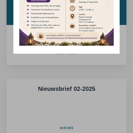
waarom-zouden-we-in-marokko-begraven-worden-
a4884325
NIEUWS
Nieuwsbericht
LEES MEER
Nieuwsbrief 02-2025
NIEUWS