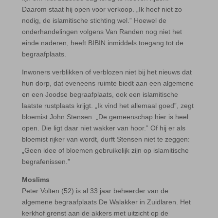
Daarom staat hij open voor verkoop. „Ik hoef niet zo
nodig, de islamitische stichting wel.” Hoewel de
onderhandelingen volgens Van Randen nog niet het
einde naderen, heeft BIBIN inmiddels toegang tot de
begraafplaats.
Inwoners verblikken of verblozen niet bij het nieuws dat
hun dorp, dat eveneens ruimte biedt aan een algemene
en een Joodse begraafplaats, ook een islamitische
laatste rustplaats krijgt. „Ik vind het allemaal goed”, zegt
bloemist John Stensen. „De gemeenschap hier is heel
open. Die ligt daar niet wakker van hoor.” Of hij er als
bloemist rijker van wordt, durft Stensen niet te zeggen:
„Geen idee of bloemen gebruikelijk zijn op islamitische
begrafenissen.”
Moslims
Peter Volten (52) is al 33 jaar beheerder van de
algemene begraafplaats De Walakker in Zuidlaren. Het
kerkhof grenst aan de akkers met uitzicht op de