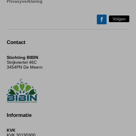
Privacyverklaring
Volgen
Contact
Stichting BIBIN
Strijkviertel 46C
3454PN De Meern
Informatie
KVK
KVK 30195900