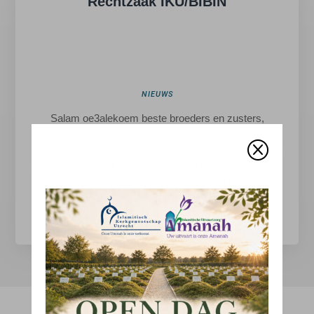
Rechtzaak IKU/BIBIN
NIEUWS
Salam oe3alekoem beste broeders en zusters,
Vandaag, op een belangrijke dag voor onze organisatie
Q
IKU/BIBIN, stonden wij voor de rechtbank om te pleiten
dat IKU /BIBIN erkend wordt als een kerkgenootschap.
Deze erkenning is van cruciaal belang om een
islamitische...
LEES MEER